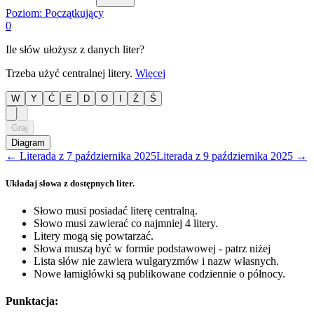
Poziom:
Początkujący
0
Ile słów ułożysz z danych liter?
Trzeba użyć centralnej litery.
Więcej
W
Y
Ć
E
D
O
I
Ż
Ś
Graj
Diagram
←
Literada
z
7 października 2025
Literada
z
9 października 2025
→
Układaj słowa z dostępnych liter.
Słowo musi posiadać literę centralną.
Słowo musi zawierać co najmniej 4 litery.
Litery mogą się powtarzać.
Słowa muszą być w formie podstawowej - patrz niżej
Lista słów nie zawiera wulgaryzmów i nazw własnych.
Nowe łamigłówki są publikowane codziennie o północy.
Punktacja: