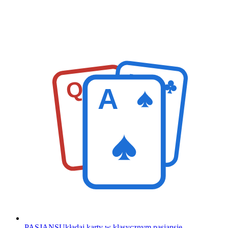
K
Q
A
PASJANS
Układaj karty w klasycznym pasjansie.