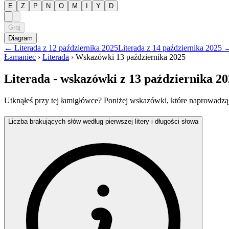
E
Z
P
N
O
M
I
Y
D
Graj
Diagram
←
Literada
z
12 października 2025
Literada
z
14 października 2025
Łamaniec
›
Literada
›
Wskazówki
13 października 2025
Literada
- wskazówki
z 13 października 2
Utknąłeś przy tej łamigłówce? Poniżej wskazówki, które naprowadzą
Liczba brakujących słów według pierwszej litery i długości słowa