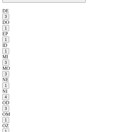
DE
3
DO
1
EP
1
ID
1
MI
3
MO
3
NE
1
NI
4
OD
3
OM
1
OZ
1