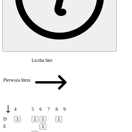
Liczba liter
Pierwsza litera
4
5
6
7
8
9
D
1
1
1
1
E
1