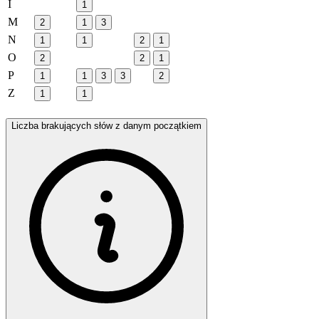
I
1
M
2
1
3
N
1
1
2
1
O
2
2
1
P
1
1
3
3
2
Z
1
1
Liczba brakujących słów z danym początkiem