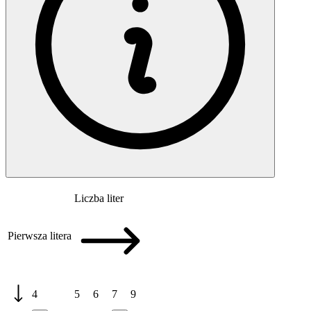
Liczba liter
Pierwsza litera
4
5
6
7
9