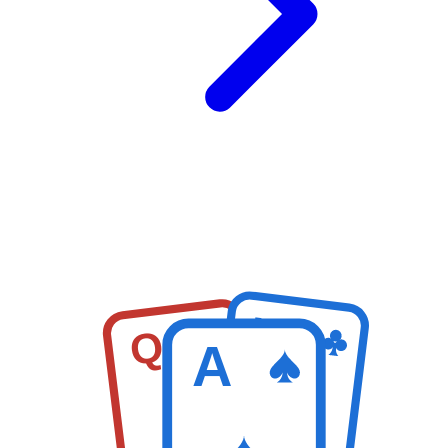
K
Q
A