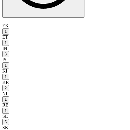
EK
1
ET
1
IN
3
IS
1
KI
1
KR
2
NI
1
RE
1
SE
5
SK