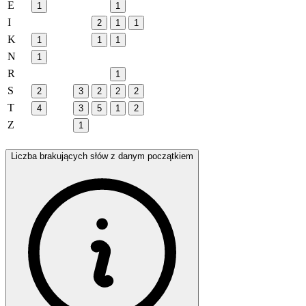
E
1
1
I
2
1
1
K
1
1
1
N
1
R
1
S
2
3
2
2
2
T
4
3
5
1
2
Z
1
Liczba brakujących słów z danym początkiem