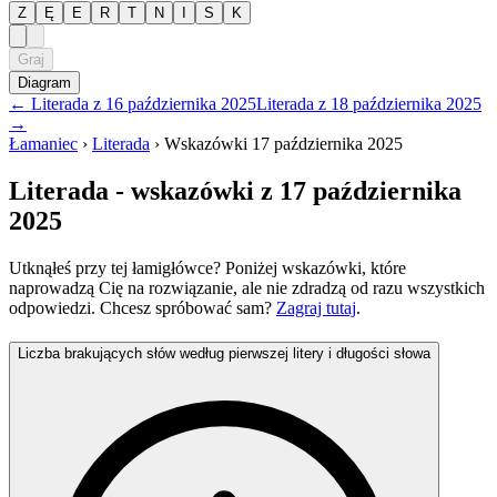
Z
Ę
E
R
T
N
I
S
K
Graj
Diagram
←
Literada
z
16 października 2025
Literada
z
18 października 2025
→
Łamaniec
›
Literada
›
Wskazówki
17 października 2025
Literada
- wskazówki
z 17 października
2025
Utknąłeś przy tej łamigłówce? Poniżej wskazówki, które
naprowadzą Cię na rozwiązanie, ale nie zdradzą od razu wszystkich
odpowiedzi. Chcesz spróbować sam?
Zagraj tutaj
.
Liczba brakujących słów według pierwszej litery i długości słowa