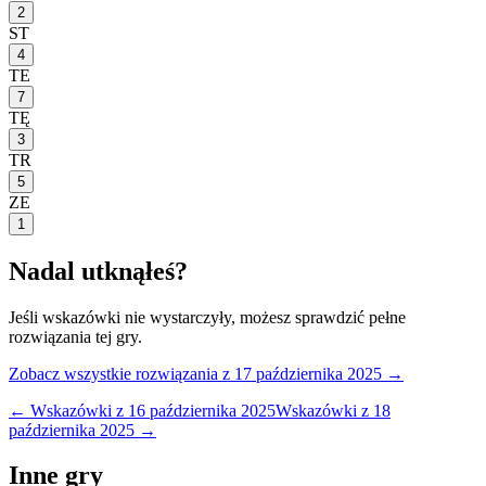
2
ST
4
TE
7
TĘ
3
TR
5
ZE
1
Nadal utknąłeś?
Jeśli wskazówki nie wystarczyły, możesz sprawdzić pełne
rozwiązania tej gry.
Zobacz wszystkie rozwiązania
z 17 października 2025
→
← Wskazówki z
16 października 2025
Wskazówki z
18
października 2025
→
Inne gry