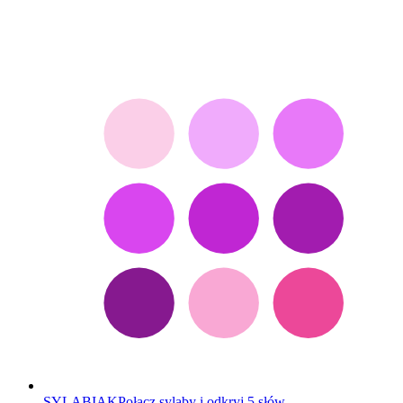
SYLABIAK
Połącz sylaby i odkryj 5 słów.