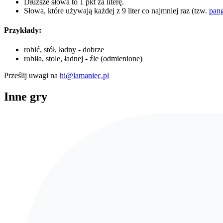
Dłuższe słowa to 1 pkt za literę.
Słowa, które używają każdej z 9 liter co najmniej raz (tzw.
pan
Przykłady:
robić, stół, ładny - dobrze
robiła, stole, ładnej - źle (odmienione)
Prześlij uwagi na
hi@lamaniec.pl
Inne gry