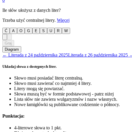
0
Ile słów ułożysz z danych liter?
Trzeba użyć centralnej litery.
Więcej
Ć
A
O
G
E
S
U
R
W
Graj
Diagram
←
Literada
z
24 października 2025
Literada
z
26 października 2025
Układaj słowa z dostępnych liter.
Słowo musi posiadać literę centralną.
Słowo musi zawierać co najmniej 4 litery.
Litery mogą się powtarzać.
Słowa muszą być w formie podstawowej - patrz niżej
Lista słów nie zawiera wulgaryzmów i nazw własnych.
Nowe łamigłówki są publikowane codziennie o północy.
Punktacja:
4-literowe słowa to 1 pkt.