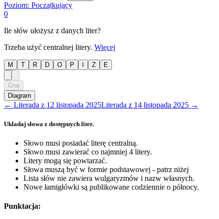
Poziom:
Początkujący
0
Ile słów ułożysz z danych liter?
Trzeba użyć centralnej litery.
Więcej
M
T
R
D
O
P
I
Z
E
Graj
Diagram
←
Literada
z
12 listopada 2025
Literada
z
14 listopada 2025
→
Układaj słowa z dostępnych liter.
Słowo musi posiadać literę centralną.
Słowo musi zawierać co najmniej 4 litery.
Litery mogą się powtarzać.
Słowa muszą być w formie podstawowej - patrz niżej
Lista słów nie zawiera wulgaryzmów i nazw własnych.
Nowe łamigłówki są publikowane codziennie o północy.
Punktacja: