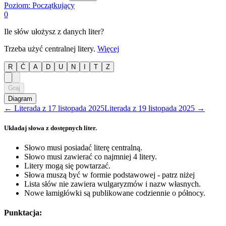
Poziom:
Początkujący
0
Ile słów ułożysz z danych liter?
Trzeba użyć centralnej litery.
Więcej
R
Ć
A
D
U
N
I
T
Z
Graj
Diagram
←
Literada
z
17 listopada 2025
Literada
z
19 listopada 2025
→
Układaj słowa z dostępnych liter.
Słowo musi posiadać literę centralną.
Słowo musi zawierać co najmniej 4 litery.
Litery mogą się powtarzać.
Słowa muszą być w formie podstawowej - patrz niżej
Lista słów nie zawiera wulgaryzmów i nazw własnych.
Nowe łamigłówki są publikowane codziennie o północy.
Punktacja: