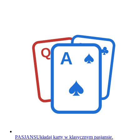
K
Q
A
PASJANS
Układaj karty w klasycznym pasjansie.