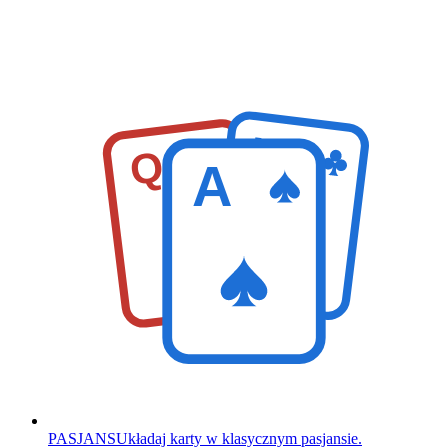
K
Q
A
PASJANS
Układaj karty w klasycznym pasjansie.