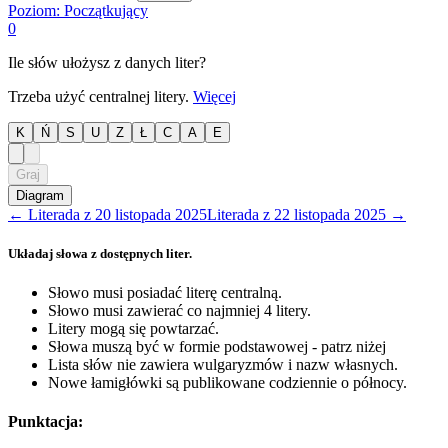
Poziom:
Początkujący
0
Ile słów ułożysz z danych liter?
Trzeba użyć centralnej litery.
Więcej
K
Ń
S
U
Z
Ł
C
A
E
Graj
Diagram
←
Literada
z
20 listopada 2025
Literada
z
22 listopada 2025
→
Układaj słowa z dostępnych liter.
Słowo musi posiadać literę centralną.
Słowo musi zawierać co najmniej 4 litery.
Litery mogą się powtarzać.
Słowa muszą być w formie podstawowej - patrz niżej
Lista słów nie zawiera wulgaryzmów i nazw własnych.
Nowe łamigłówki są publikowane codziennie o północy.
Punktacja: