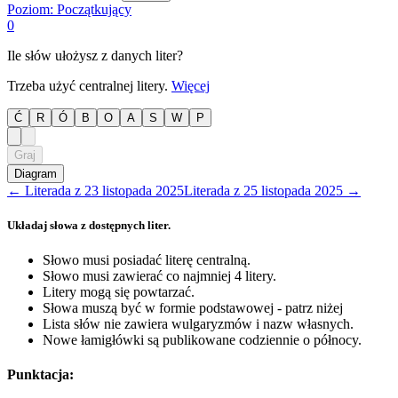
Poziom:
Początkujący
0
Ile słów ułożysz z danych liter?
Trzeba użyć centralnej litery.
Więcej
Ć
R
Ó
B
O
A
S
W
P
Graj
Diagram
←
Literada
z
23 listopada 2025
Literada
z
25 listopada 2025
→
Układaj słowa z dostępnych liter.
Słowo musi posiadać literę centralną.
Słowo musi zawierać co najmniej 4 litery.
Litery mogą się powtarzać.
Słowa muszą być w formie podstawowej - patrz niżej
Lista słów nie zawiera wulgaryzmów i nazw własnych.
Nowe łamigłówki są publikowane codziennie o północy.
Punktacja: