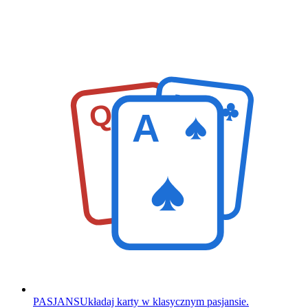
K
Q
A
PASJANS
Układaj karty w klasycznym pasjansie.