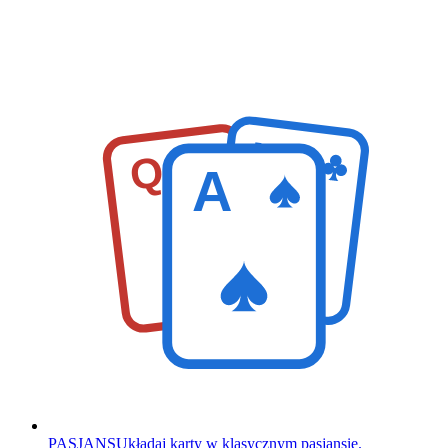
K
Q
A
PASJANS
Układaj karty w klasycznym pasjansie.