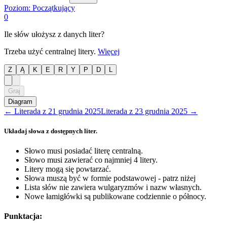
Poziom:
Początkujący
0
Ile słów ułożysz z danych liter?
Trzeba użyć centralnej litery.
Więcej
Z
Ą
K
E
R
Y
P
D
L
Graj
Diagram
←
Literada
z
21 grudnia 2025
Literada
z
23 grudnia 2025
→
Układaj słowa z dostępnych liter.
Słowo musi posiadać literę centralną.
Słowo musi zawierać co najmniej 4 litery.
Litery mogą się powtarzać.
Słowa muszą być w formie podstawowej - patrz niżej
Lista słów nie zawiera wulgaryzmów i nazw własnych.
Nowe łamigłówki są publikowane codziennie o północy.
Punktacja: