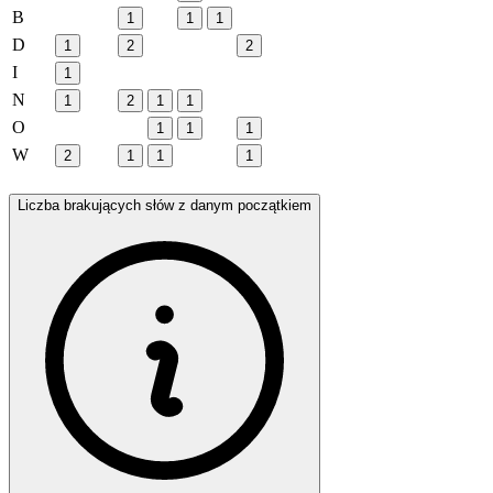
B
1
1
1
D
1
2
2
I
1
N
1
2
1
1
O
1
1
1
W
2
1
1
1
Liczba brakujących słów z danym początkiem