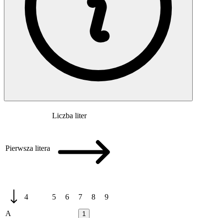
Liczba liter
Pierwsza litera
4
5
6
7
8
9
A
1