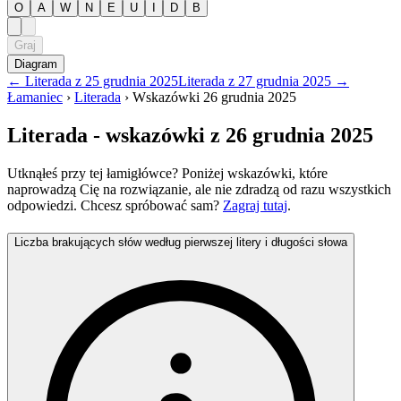
O
A
W
N
E
U
I
D
B
Graj
Diagram
←
Literada
z
25 grudnia 2025
Literada
z
27 grudnia 2025
→
Łamaniec
›
Literada
›
Wskazówki
26 grudnia 2025
Literada
- wskazówki
z 26 grudnia 2025
Utknąłeś przy tej łamigłówce? Poniżej wskazówki, które
naprowadzą Cię na rozwiązanie, ale nie zdradzą od razu wszystkich
odpowiedzi. Chcesz spróbować sam?
Zagraj tutaj
.
Liczba brakujących słów według pierwszej litery i długości słowa