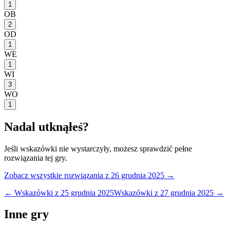
1
OB
2
OD
1
WE
1
WI
3
WO
1
Nadal utknąłeś?
Jeśli wskazówki nie wystarczyły, możesz sprawdzić pełne
rozwiązania tej gry.
Zobacz wszystkie rozwiązania
z 26 grudnia 2025
→
← Wskazówki z
25 grudnia 2025
Wskazówki z
27 grudnia 2025
→
Inne gry