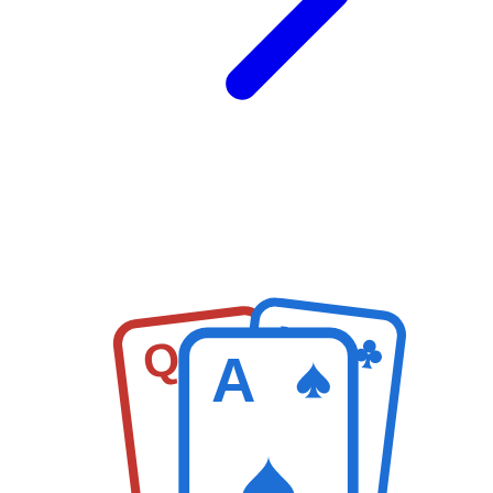
K
Q
A