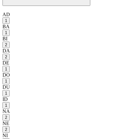
AD
1
BA
1
BI
2
DA
2
DE
1
DO
1
DU
1
ID
1
NA
2
NE
2
NI