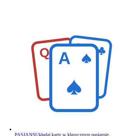
K
Q
A
PASJANS
Układaj karty w klasycznym pasjansie.