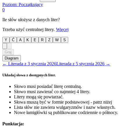
Poziom:
Początkujący
0
Ile słów ułożysz z danych liter?
Trzeba użyć centralnej litery.
Więcej
Y
Ć
A
K
E
R
Z
W
S
Graj
Diagram
←
Literada
z
3 stycznia 2026
Literada
z
5 stycznia 2026
→
Układaj słowa z dostępnych liter.
Słowo musi posiadać literę centralną.
Słowo musi zawierać co najmniej 4 litery.
Litery mogą się powtarzać.
Słowa muszą być w formie podstawowej - patrz niżej
Lista słów nie zawiera wulgaryzmów i nazw własnych.
Nowe łamigłówki są publikowane codziennie o północy.
Punktacja: