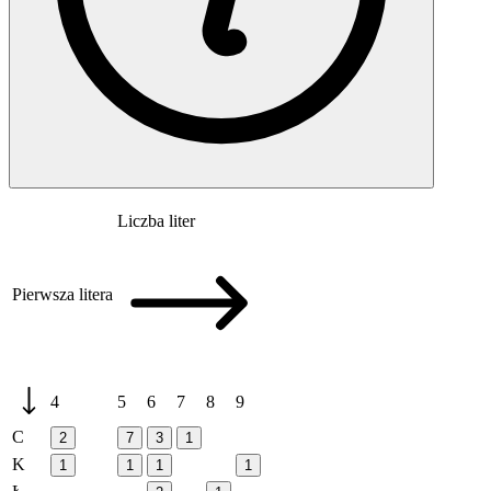
Liczba liter
Pierwsza litera
4
5
6
7
8
9
C
2
7
3
1
K
1
1
1
1