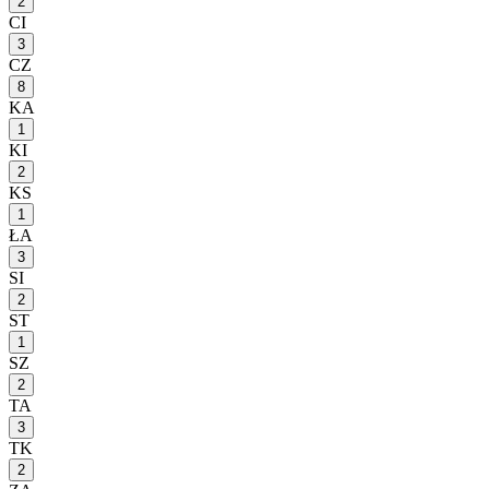
2
CI
3
CZ
8
KA
1
KI
2
KS
1
ŁA
3
SI
2
ST
1
SZ
2
TA
3
TK
2