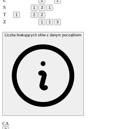
Ł
2
1
S
1
3
1
T
1
2
2
Z
1
1
3
Liczba brakujących słów z danym początkiem
CA