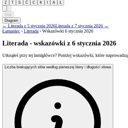
Z
T
S
Ć
C
K
I
A
Ł
Graj
Diagram
←
Literada
z
5 stycznia 2026
Literada
z
7 stycznia 2026
→
Łamaniec
›
Literada
›
Wskazówki
6 stycznia 2026
Literada
- wskazówki
z 6 stycznia 2026
Utknąłeś przy tej łamigłówce? Poniżej wskazówki, które naprowadzą
Liczba brakujących słów według pierwszej litery i długości słowa