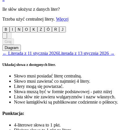
Ile słów ułożysz z danych liter?
Trzeba użyć centralnej litery.
Więcej
B
I
N
O
K
Z
Ó
R
J
Graj
Diagram
←
Literada
z
11 stycznia 2026
Literada
z
13 stycznia 2026
→
Układaj słowa z dostępnych liter.
Słowo musi posiadać literę centralną.
Słowo musi zawierać co najmniej 4 litery.
Litery mogą się powtarzać.
Słowa muszą być w formie podstawowej - patrz niżej
Lista słów nie zawiera wulgaryzmów i nazw własnych.
Nowe łamigłówki są publikowane codziennie o północy.
Punktacja:
4-literowe słowa to 1 pkt.