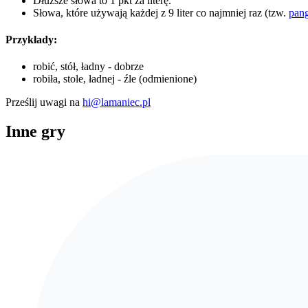
Dłuższe słowa to 1 pkt za literę.
Słowa, które używają każdej z 9 liter co najmniej raz (tzw.
pan
Przykłady:
robić, stół, ładny - dobrze
robiła, stole, ładnej - źle (odmienione)
Prześlij uwagi na
hi@lamaniec.pl
Inne gry