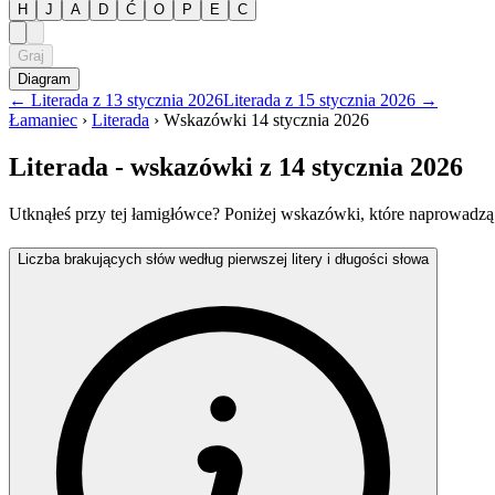
H
J
A
D
Ć
O
P
E
C
Graj
Diagram
←
Literada
z
13 stycznia 2026
Literada
z
15 stycznia 2026
→
Łamaniec
›
Literada
›
Wskazówki
14 stycznia 2026
Literada
- wskazówki
z 14 stycznia 2026
Utknąłeś przy tej łamigłówce? Poniżej wskazówki, które naprowadzą
Liczba brakujących słów według pierwszej litery i długości słowa