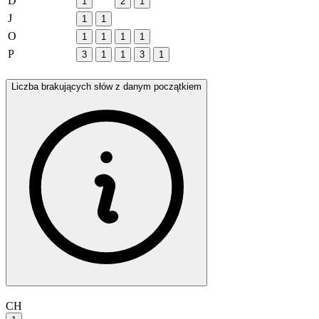
D
1
2
1
J
1
1
O
1
1
1
1
P
3
1
1
3
1
Liczba brakujących słów z danym początkiem
CH