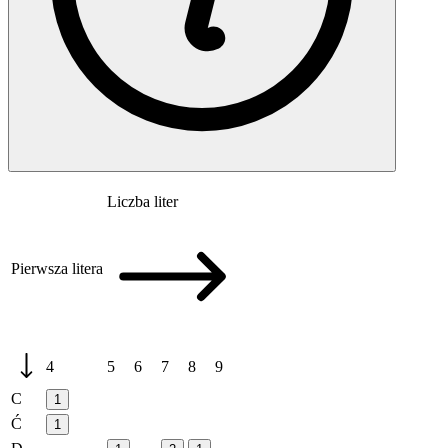
Liczba liter
Pierwsza litera
4
5
6
7
8
9
C
1
Ć
1