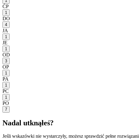
1
ĆP
1
DO
4
JA
1
JE
1
OD
3
OP
1
PA
1
PC
1
PO
7
Nadal utknąłeś?
Jeśli wskazówki nie wystarczyły, możesz sprawdzić pełne rozwiązania