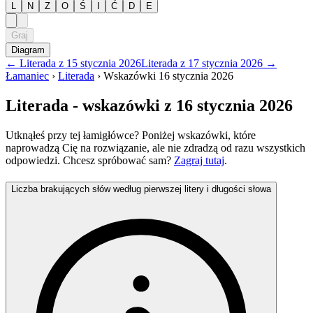
L
N
Z
O
Ś
I
Ć
D
E
Graj
Diagram
←
Literada
z
15 stycznia 2026
Literada
z
17 stycznia 2026
→
Łamaniec
›
Literada
›
Wskazówki
16 stycznia 2026
Literada
- wskazówki
z 16 stycznia 2026
Utknąłeś przy tej łamigłówce? Poniżej wskazówki, które
naprowadzą Cię na rozwiązanie, ale nie zdradzą od razu wszystkich
odpowiedzi. Chcesz spróbować sam?
Zagraj tutaj
.
Liczba brakujących słów według pierwszej litery i długości słowa