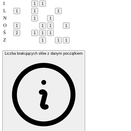
I
1
1
L
1
1
1
N
1
1
O
1
1
1
1
Ś
2
1
1
1
Z
1
1
1
Liczba brakujących słów z danym początkiem