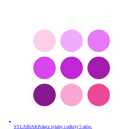
SYLABIAK
Połącz sylaby i odkryj 5 słów.