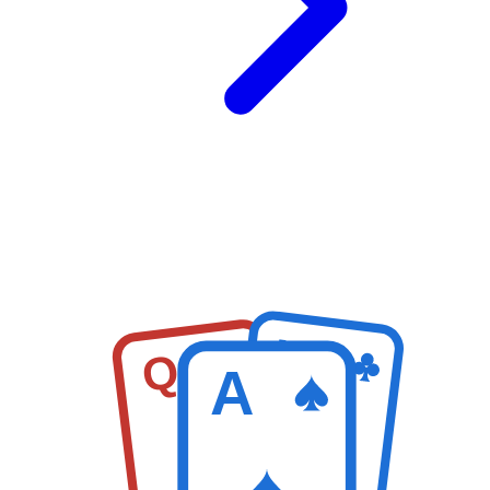
K
Q
A