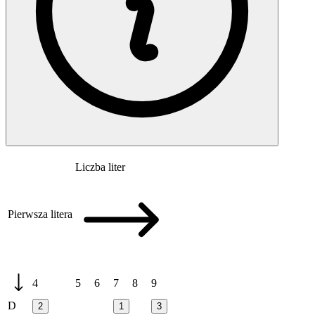
Liczba liter
Pierwsza litera
4
5
6
7
8
9
D
2
1
3