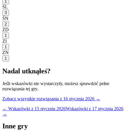
1
ŚL
3
ŚN
2
ZD
1
ZI
1
ZN
1
Nadal utknąłeś?
Jeśli wskazówki nie wystarczyły, możesz sprawdzić pełne
rozwiązania tej gry.
Zobacz wszystkie rozwiązania
z 16 stycznia 2026
→
← Wskazówki z
15 stycznia 2026
Wskazówki z
17 stycznia 2026
→
Inne gry