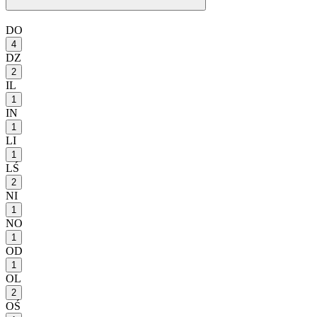
DO
4
DZ
2
IL
1
IN
1
LI
1
LŚ
2
NI
1
NO
1
OD
1
OL
2
OŚ