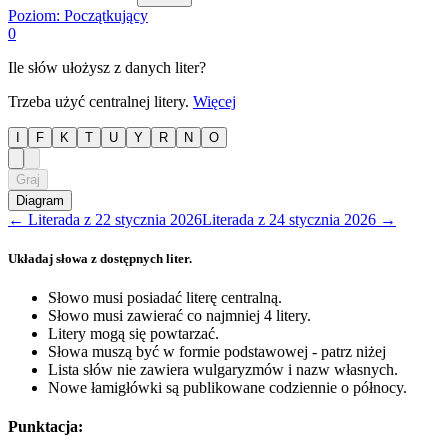
Poziom:
Początkujący
0
Ile słów ułożysz z danych liter?
Trzeba użyć centralnej litery.
Więcej
I
F
K
T
U
Y
R
N
O
Graj
Diagram
←
Literada
z
22 stycznia 2026
Literada
z
24 stycznia 2026
→
Układaj słowa z dostępnych liter.
Słowo musi posiadać literę centralną.
Słowo musi zawierać co najmniej 4 litery.
Litery mogą się powtarzać.
Słowa muszą być w formie podstawowej - patrz niżej
Lista słów nie zawiera wulgaryzmów i nazw własnych.
Nowe łamigłówki są publikowane codziennie o północy.
Punktacja: