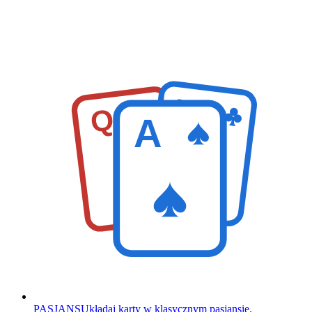
K
Q
A
PASJANS
Układaj karty w klasycznym pasjansie.