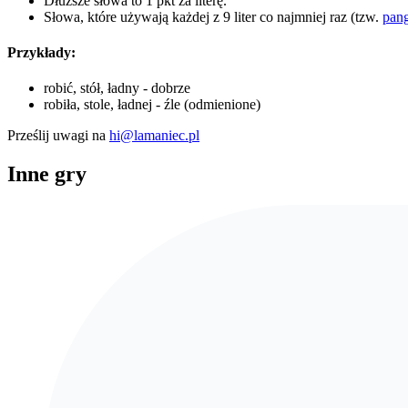
Dłuższe słowa to 1 pkt za literę.
Słowa, które używają każdej z 9 liter co najmniej raz (tzw.
pan
Przykłady:
robić, stół, ładny - dobrze
robiła, stole, ładnej - źle (odmienione)
Prześlij uwagi na
hi@lamaniec.pl
Inne gry