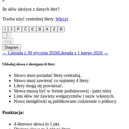
Ile słów ułożysz z danych liter?
Trzeba użyć centralnej litery.
Więcej
I
J
P
Ć
E
B
A
Z
R
Graj
Diagram
←
Literada
z
30 stycznia 2026
Literada
z
1 lutego 2026
→
Układaj słowa z dostępnych liter.
Słowo musi posiadać literę centralną.
Słowo musi zawierać co najmniej 4 litery.
Litery mogą się powtarzać.
Słowa muszą być w formie podstawowej - patrz niżej
Lista słów nie zawiera wulgaryzmów i nazw własnych.
Nowe łamigłówki są publikowane codziennie o północy.
Punktacja:
4-literowe słowa to 1 pkt.