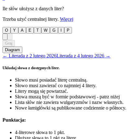
Ile słów ułożysz z danych liter?
Trzeba użyć centralnej litery.
Więcej
O
Y
A
E
T
W
G
I
P
Graj
Diagram
←
Literada
z
2 lutego 2026
Literada
z
4 lutego 2026
→
Układaj słowa z dostępnych liter.
Słowo musi posiadać literę centralną.
Słowo musi zawierać co najmniej 4 litery.
Litery mogą się powtarzać.
Słowa muszą być w formie podstawowej - patrz niżej
Lista słów nie zawiera wulgaryzmów i nazw własnych.
Nowe łamigłówki są publikowane codziennie o północy.
Punktacja:
4-literowe słowa to 1 pkt.
Dłuższe słowa to 1 pkt za literę.