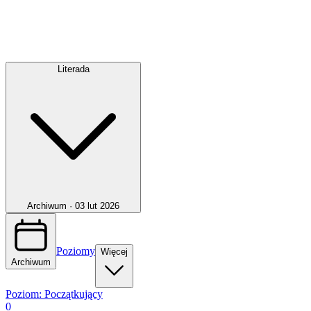
Literada
Archiwum ·
03 lut 2026
Poziomy
Więcej
Archiwum
Poziom:
Początkujący
0