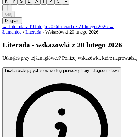
K
Y
S
E
A
I
P
C
F
Graj
Diagram
←
Literada
z
19 lutego 2026
Literada
z
21 lutego 2026
→
Łamaniec
›
Literada
›
Wskazówki
20 lutego 2026
Literada
- wskazówki
z 20 lutego 2026
Utknąłeś przy tej łamigłówce? Poniżej wskazówki, które naprowadzą
Liczba brakujących słów według pierwszej litery i długości słowa