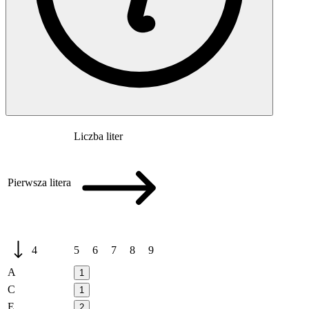
Liczba liter
Pierwsza litera
4
5
6
7
8
9
A
1
C
1
E
2