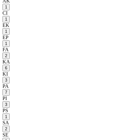
AK
1
CI
1
EK
1
EP
1
FA
2
KA
6
KI
3
PA
7
PI
3
PS
1
SA
2
SE