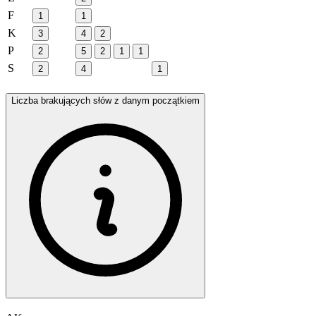
F
1
1
K
3
4
2
P
2
5
2
1
1
S
2
4
1
Liczba brakujących słów z danym początkiem