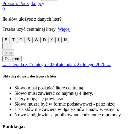
Poziom:
Początkujący
0
Ile słów ułożysz z danych liter?
Trzeba użyć centralnej litery.
Więcej
Ę
T
O
Ś
W
D
Y
I
N
Graj
Diagram
←
Literada
z
25 lutego 2026
Literada
z
27 lutego 2026
→
Układaj słowa z dostępnych liter.
Słowo musi posiadać literę centralną.
Słowo musi zawierać co najmniej 4 litery.
Litery mogą się powtarzać.
Słowa muszą być w formie podstawowej - patrz niżej
Lista słów nie zawiera wulgaryzmów i nazw własnych.
Nowe łamigłówki są publikowane codziennie o północy.
Punktacja: