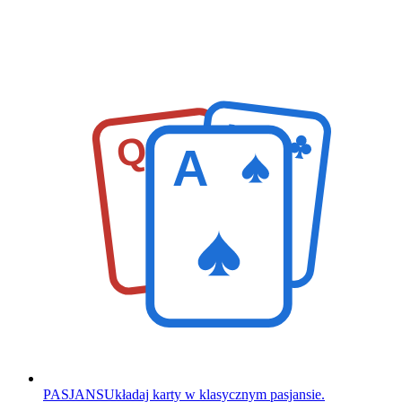
K
Q
A
PASJANS
Układaj karty w klasycznym pasjansie.