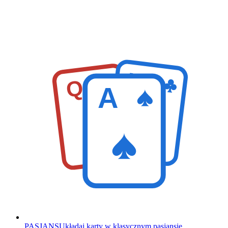
K
Q
A
PASJANS
Układaj karty w klasycznym pasjansie.