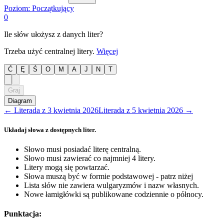
Poziom:
Początkujący
0
Ile słów ułożysz z danych liter?
Trzeba użyć centralnej litery.
Więcej
Ć
Ę
Ś
O
M
A
J
N
T
Graj
Diagram
←
Literada
z
3 kwietnia 2026
Literada
z
5 kwietnia 2026
→
Układaj słowa z dostępnych liter.
Słowo musi posiadać literę centralną.
Słowo musi zawierać co najmniej 4 litery.
Litery mogą się powtarzać.
Słowa muszą być w formie podstawowej - patrz niżej
Lista słów nie zawiera wulgaryzmów i nazw własnych.
Nowe łamigłówki są publikowane codziennie o północy.
Punktacja: