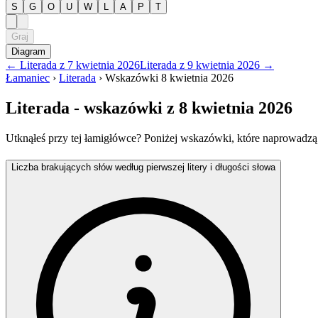
S
G
O
U
W
L
A
P
T
Graj
Diagram
←
Literada
z
7 kwietnia 2026
Literada
z
9 kwietnia 2026
→
Łamaniec
›
Literada
›
Wskazówki
8 kwietnia 2026
Literada
- wskazówki
z 8 kwietnia 2026
Utknąłeś przy tej łamigłówce? Poniżej wskazówki, które naprowadzą
Liczba brakujących słów według pierwszej litery i długości słowa