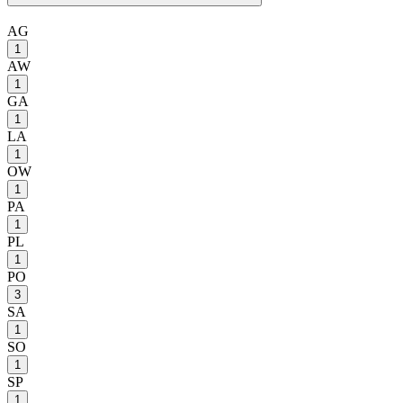
AG
1
AW
1
GA
1
LA
1
OW
1
PA
1
PL
1
PO
3
SA
1
SO
1
SP
1