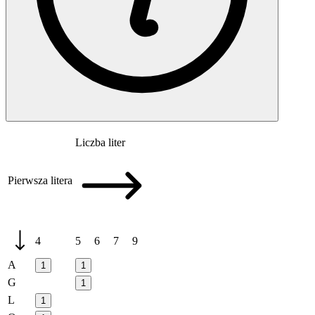
Liczba liter
Pierwsza litera
4
5
6
7
9
A
1
1
G
1
L
1