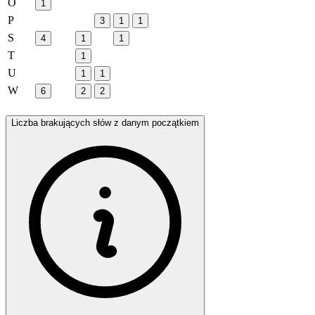
O
1
P
3
1
1
S
4
1
1
T
1
U
1
1
W
6
2
2
Liczba brakujących słów z danym początkiem