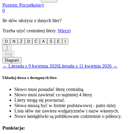
Poziom:
Początkujący
0
Ile słów ułożysz z danych liter?
Trzeba użyć centralnej litery.
Więcej
O
N
Ż
D
Ć
A
Ś
E
I
Graj
Diagram
←
Literada
z
9 kwietnia 2026
Literada
z
11 kwietnia 2026
→
Układaj słowa z dostępnych liter.
Słowo musi posiadać literę centralną.
Słowo musi zawierać co najmniej 4 litery.
Litery mogą się powtarzać.
Słowa muszą być w formie podstawowej - patrz niżej
Lista słów nie zawiera wulgaryzmów i nazw własnych.
Nowe łamigłówki są publikowane codziennie o północy.
Punktacja: