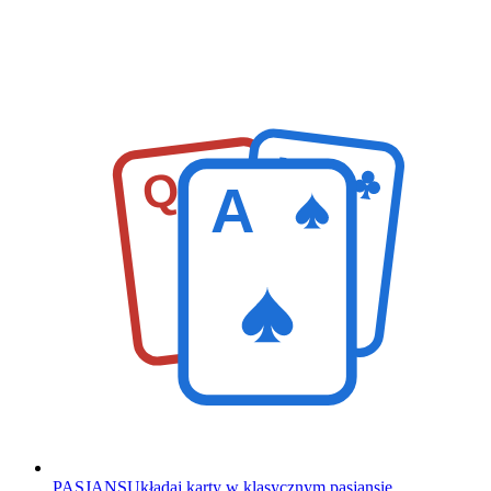
K
Q
A
PASJANS
Układaj karty w klasycznym pasjansie.