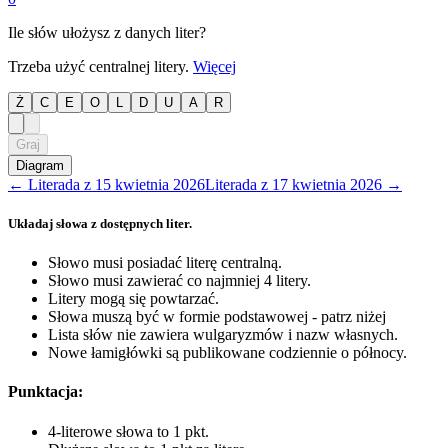
Ile słów ułożysz z danych liter?
Trzeba użyć centralnej litery.
Więcej
Ż
C
E
O
L
D
U
A
R
Graj
Diagram
←
Literada
z
15 kwietnia 2026
Literada
z
17 kwietnia 2026
→
Układaj słowa z dostępnych liter.
Słowo musi posiadać literę centralną.
Słowo musi zawierać co najmniej 4 litery.
Litery mogą się powtarzać.
Słowa muszą być w formie podstawowej - patrz niżej
Lista słów nie zawiera wulgaryzmów i nazw własnych.
Nowe łamigłówki są publikowane codziennie o północy.
Punktacja:
4-literowe słowa to 1 pkt.