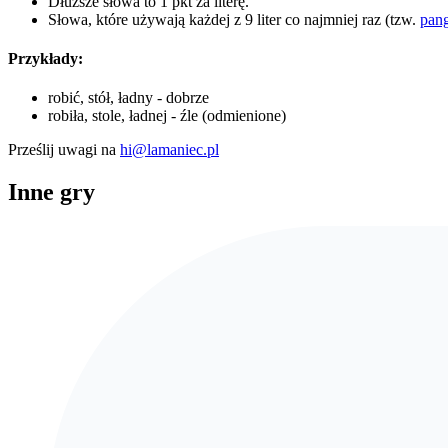
Dłuższe słowa to 1 pkt za literę.
Słowa, które używają każdej z 9 liter co najmniej raz (tzw.
pan
Przykłady:
robić, stół, ładny - dobrze
robiła, stole, ładnej - źle (odmienione)
Prześlij uwagi na
hi@lamaniec.pl
Inne gry