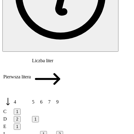
Liczba liter
Pierwsza litera
4
5
6
7
9
C
1
D
2
1
E
1
I