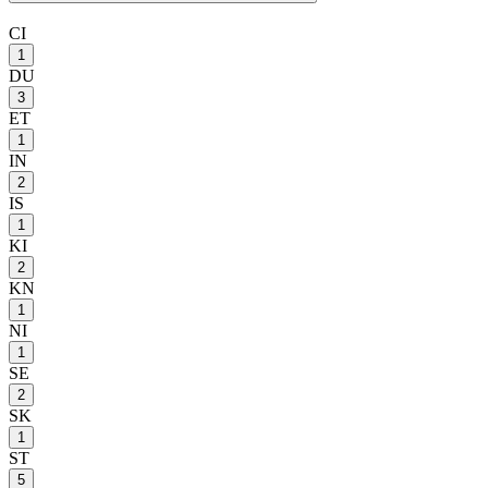
CI
1
DU
3
ET
1
IN
2
IS
1
KI
2
KN
1
NI
1
SE
2
SK
1
ST
5