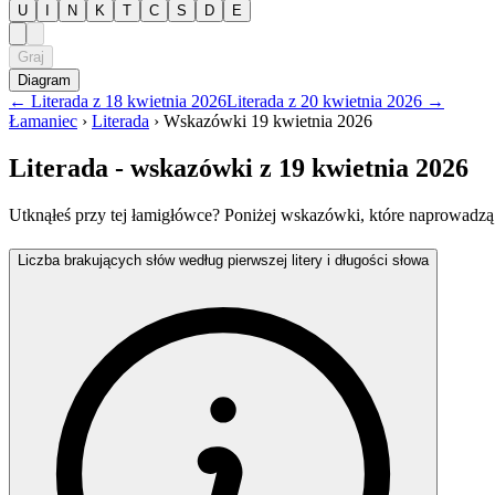
U
I
N
K
T
C
S
D
E
Graj
Diagram
←
Literada
z
18 kwietnia 2026
Literada
z
20 kwietnia 2026
→
Łamaniec
›
Literada
›
Wskazówki
19 kwietnia 2026
Literada
- wskazówki
z 19 kwietnia 2026
Utknąłeś przy tej łamigłówce? Poniżej wskazówki, które naprowadzą
Liczba brakujących słów według pierwszej litery i długości słowa