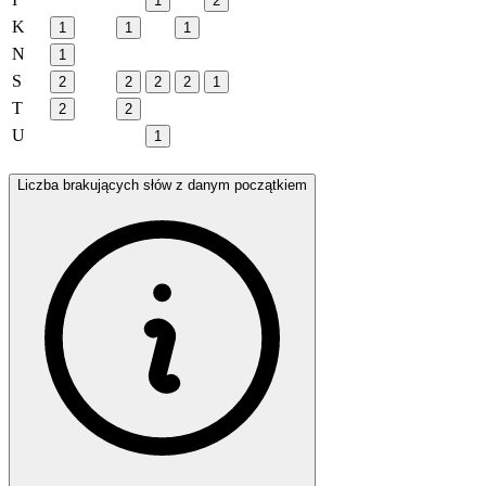
1
2
K
1
1
1
N
1
S
2
2
2
2
1
T
2
2
U
1
Liczba brakujących słów z danym początkiem