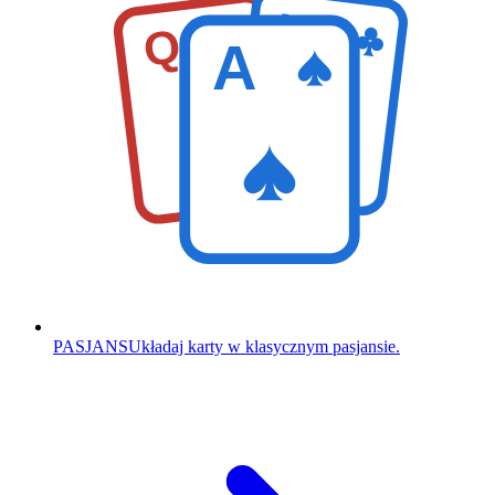
K
Q
A
PASJANS
Układaj karty w klasycznym pasjansie.