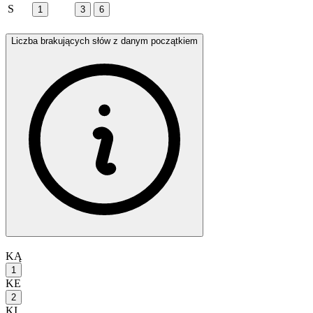
S
1
3
6
Liczba brakujących słów z danym początkiem
KĄ
1
KE
2
KI