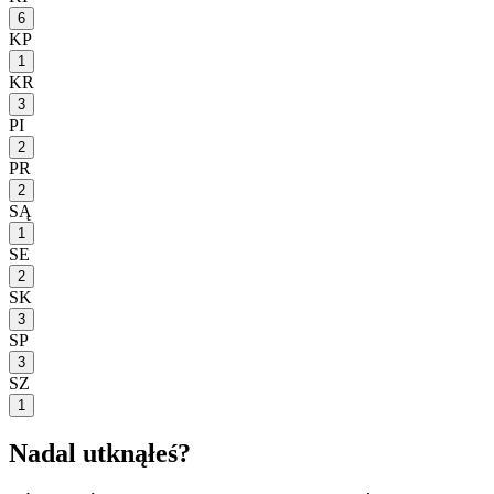
6
KP
1
KR
3
PI
2
PR
2
SĄ
1
SE
2
SK
3
SP
3
SZ
1
Nadal utknąłeś?