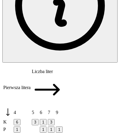
Liczba liter
Pierwsza litera
4
5
6
7
9
K
6
3
1
3
P
1
1
1
1