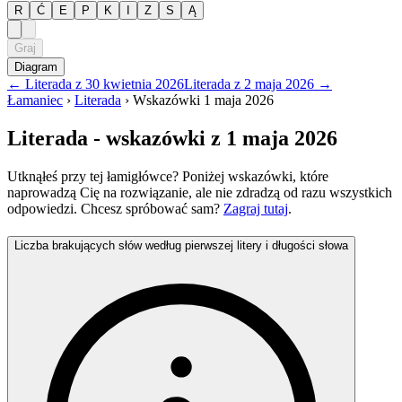
R
Ć
E
P
K
I
Z
S
Ą
Graj
Diagram
←
Literada
z
30 kwietnia 2026
Literada
z
2 maja 2026
→
Łamaniec
›
Literada
›
Wskazówki
1 maja 2026
Literada
- wskazówki
z 1 maja 2026
Utknąłeś przy tej łamigłówce? Poniżej wskazówki, które
naprowadzą Cię na rozwiązanie, ale nie zdradzą od razu wszystkich
odpowiedzi. Chcesz spróbować sam?
Zagraj tutaj
.
Liczba brakujących słów według pierwszej litery i długości słowa