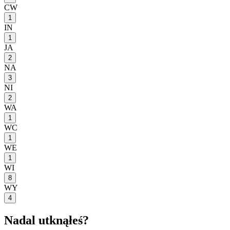
CW
1
IN
1
JA
2
NA
3
NI
2
WA
1
WC
1
WE
1
WI
8
WY
4
Nadal utknąłeś?