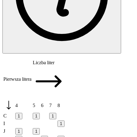
Liczba liter
Pierwsza litera
4
5
6
7
8
C
1
1
1
I
1
J
1
1