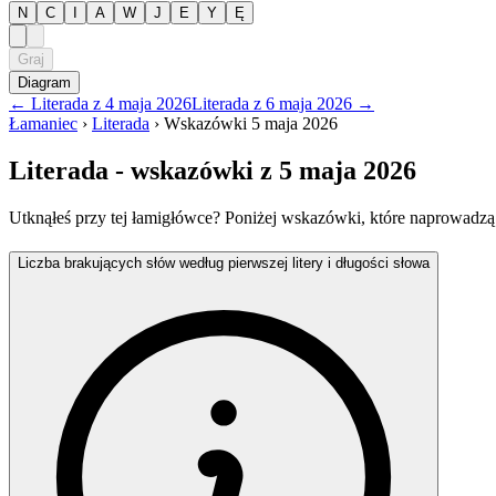
N
C
I
A
W
J
E
Y
Ę
Graj
Diagram
←
Literada
z
4 maja 2026
Literada
z
6 maja 2026
→
Łamaniec
›
Literada
›
Wskazówki
5 maja 2026
Literada
- wskazówki
z 5 maja 2026
Utknąłeś przy tej łamigłówce? Poniżej wskazówki, które naprowadzą
Liczba brakujących słów według pierwszej litery i długości słowa