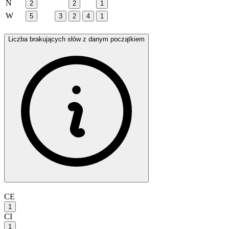
N
2
2
1
W
5
3
2
4
1
Liczba brakujących słów z danym początkiem
CE
1
CI
1