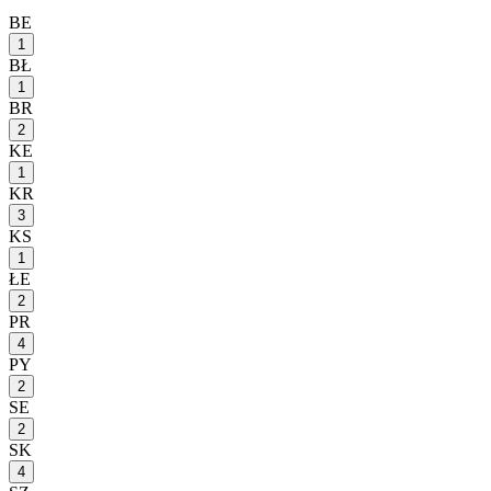
BE
1
BŁ
1
BR
2
KE
1
KR
3
KS
1
ŁE
2
PR
4
PY
2
SE
2
SK
4