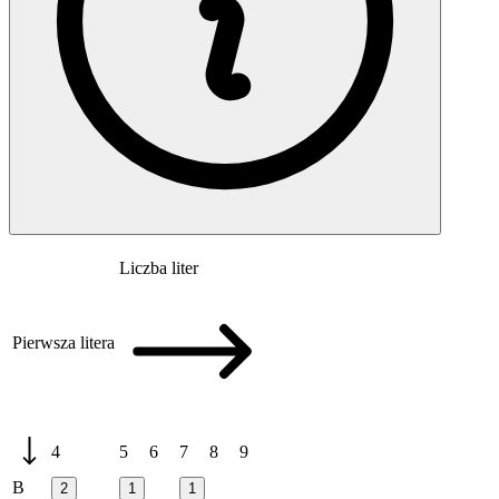
Liczba liter
Pierwsza litera
4
5
6
7
8
9
B
2
1
1