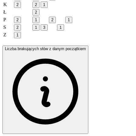
K
2
2
1
Ł
2
P
2
1
2
1
S
2
1
3
1
Z
1
Liczba brakujących słów z danym początkiem