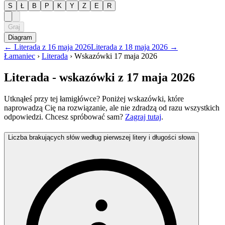
S
Ł
B
P
K
Y
Z
E
R
Graj
Diagram
←
Literada
z
16 maja 2026
Literada
z
18 maja 2026
→
Łamaniec
›
Literada
›
Wskazówki
17 maja 2026
Literada
- wskazówki
z 17 maja 2026
Utknąłeś przy tej łamigłówce? Poniżej wskazówki, które
naprowadzą Cię na rozwiązanie, ale nie zdradzą od razu wszystkich
odpowiedzi. Chcesz spróbować sam?
Zagraj tutaj
.
Liczba brakujących słów według pierwszej litery i długości słowa