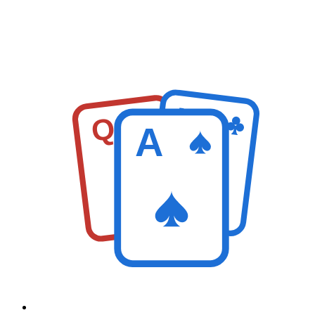
K
Q
A