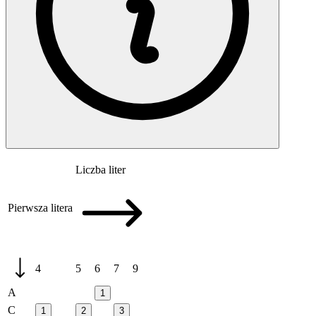
Liczba liter
Pierwsza litera
4
5
6
7
9
A
1
C
1
2
3