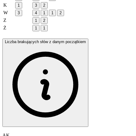
K
1
3
2
W
3
4
1
1
2
Z
1
2
Ż
1
1
Liczba brakujących słów z danym początkiem
AK