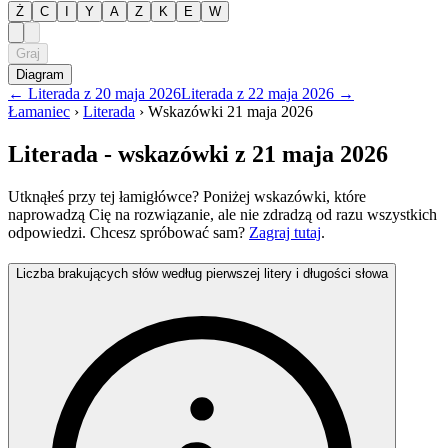
Ż
C
I
Y
A
Z
K
E
W
Graj
Diagram
←
Literada
z
20 maja 2026
Literada
z
22 maja 2026
→
Łamaniec
›
Literada
›
Wskazówki
21 maja 2026
Literada
- wskazówki
z 21 maja 2026
Utknąłeś przy tej łamigłówce? Poniżej wskazówki, które
naprowadzą Cię na rozwiązanie, ale nie zdradzą od razu wszystkich
odpowiedzi. Chcesz spróbować sam?
Zagraj tutaj
.
Liczba brakujących słów według pierwszej litery i długości słowa