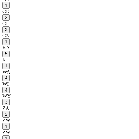
1
CE
2
CI
3
CZ
1
KA
5
KI
1
WA
4
WI
4
WY
3
ZA
2
ZW
1
ŻW
1