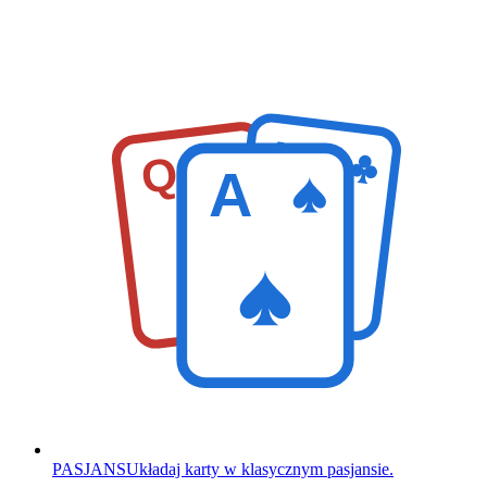
K
Q
A
PASJANS
Układaj karty w klasycznym pasjansie.