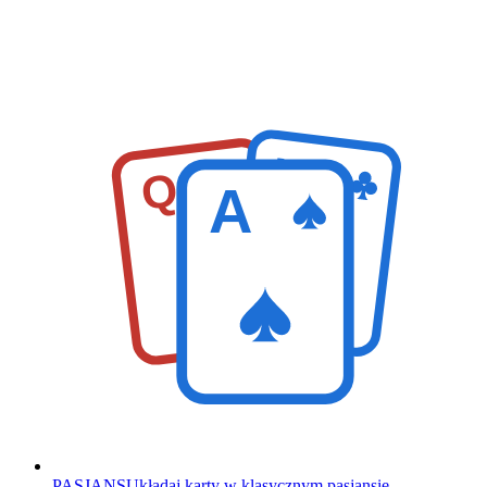
K
Q
A
PASJANS
Układaj karty w klasycznym pasjansie.