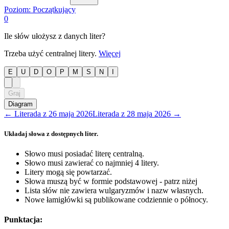
Poziom:
Początkujący
0
Ile słów ułożysz z danych liter?
Trzeba użyć centralnej litery.
Więcej
E
U
D
O
P
M
S
N
I
Graj
Diagram
←
Literada
z
26 maja 2026
Literada
z
28 maja 2026
→
Układaj słowa z dostępnych liter.
Słowo musi posiadać literę centralną.
Słowo musi zawierać co najmniej 4 litery.
Litery mogą się powtarzać.
Słowa muszą być w formie podstawowej - patrz niżej
Lista słów nie zawiera wulgaryzmów i nazw własnych.
Nowe łamigłówki są publikowane codziennie o północy.
Punktacja: