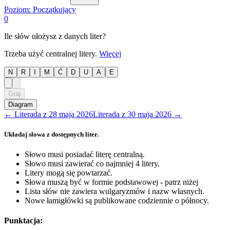
Poziom:
Początkujący
0
Ile słów ułożysz z danych liter?
Trzeba użyć centralnej litery.
Więcej
N
R
I
M
Ć
D
U
A
E
Graj
Diagram
←
Literada
z
28 maja 2026
Literada
z
30 maja 2026
→
Układaj słowa z dostępnych liter.
Słowo musi posiadać literę centralną.
Słowo musi zawierać co najmniej 4 litery.
Litery mogą się powtarzać.
Słowa muszą być w formie podstawowej - patrz niżej
Lista słów nie zawiera wulgaryzmów i nazw własnych.
Nowe łamigłówki są publikowane codziennie o północy.
Punktacja: