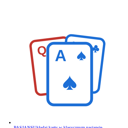
K
Q
A
PASJANS
Układaj karty w klasycznym pasjansie.