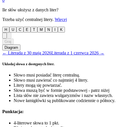
0
Ile słów ułożysz z danych liter?
Trzeba użyć centralnej litery.
Więcej
H
U
C
E
T
M
N
I
K
Graj
Diagram
←
Literada
z
30 maja 2026
Literada
z
1 czerwca 2026
→
Układaj słowa z dostępnych liter.
Słowo musi posiadać literę centralną.
Słowo musi zawierać co najmniej 4 litery.
Litery mogą się powtarzać.
Słowa muszą być w formie podstawowej - patrz niżej
Lista słów nie zawiera wulgaryzmów i nazw własnych.
Nowe łamigłówki są publikowane codziennie o północy.
Punktacja:
4-literowe słowa to 1 pkt.