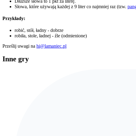
Dłuższe słowa to 1 pkt za literę.
Słowa, które używają każdej z 9 liter co najmniej raz (tzw.
pan
Przykłady:
robić, stół, ładny - dobrze
robiła, stole, ładnej - źle (odmienione)
Prześlij uwagi na
hi@lamaniec.pl
Inne gry