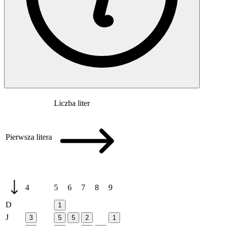
Liczba liter
Pierwsza litera
4
5
6
7
8
9
D
1
J
3
5
5
2
1