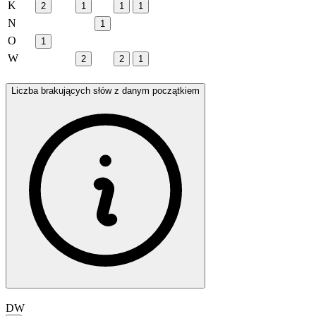
K
2
1
1
1
N
1
O
1
W
2
2
1
Liczba brakujących słów z danym początkiem
DW