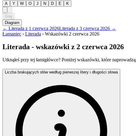
A
Y
W
O
J
N
D
E
K
Graj
Diagram
←
Literada
z
1 czerwca 2026
Literada
z
3 czerwca 2026
→
Łamaniec
›
Literada
›
Wskazówki
2 czerwca 2026
Literada
- wskazówki
z 2 czerwca 2026
Utknąłeś przy tej łamigłówce? Poniżej wskazówki, które naprowadzą
Liczba brakujących słów według pierwszej litery i długości słowa