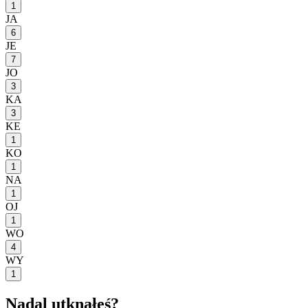
1
JA
6
JE
7
JO
3
KA
3
KE
1
KO
1
NA
1
OJ
1
WO
4
WY
1
Nadal utknąłeś?