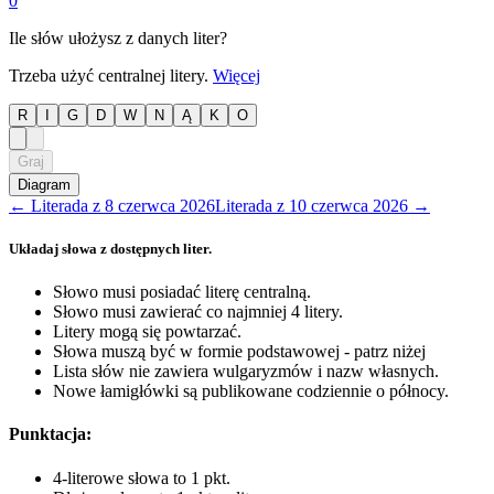
0
Ile słów ułożysz z danych liter?
Trzeba użyć centralnej litery.
Więcej
R
I
G
D
W
N
Ą
K
O
Graj
Diagram
←
Literada
z
8 czerwca 2026
Literada
z
10 czerwca 2026
→
Układaj słowa z dostępnych liter.
Słowo musi posiadać literę centralną.
Słowo musi zawierać co najmniej 4 litery.
Litery mogą się powtarzać.
Słowa muszą być w formie podstawowej - patrz niżej
Lista słów nie zawiera wulgaryzmów i nazw własnych.
Nowe łamigłówki są publikowane codziennie o północy.
Punktacja:
4-literowe słowa to 1 pkt.