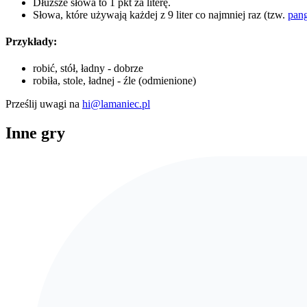
Dłuższe słowa to 1 pkt za literę.
Słowa, które używają każdej z 9 liter co najmniej raz (tzw.
pan
Przykłady:
robić, stół, ładny - dobrze
robiła, stole, ładnej - źle (odmienione)
Prześlij uwagi na
hi@lamaniec.pl
Inne gry