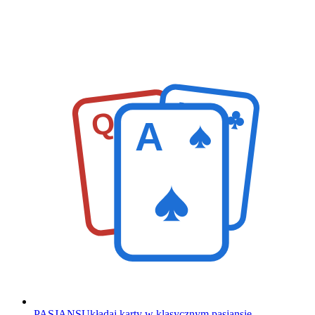
K
Q
A
PASJANS
Układaj karty w klasycznym pasjansie.