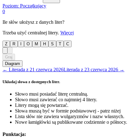
Poziom:
Początkujący
0
Ile słów ułożysz z danych liter?
Trzeba użyć centralnej litery.
Więcej
Z
R
I
O
M
H
S
T
C
Graj
Diagram
←
Literada
z
21 czerwca 2026
Literada
z
23 czerwca 2026
→
Układaj słowa z dostępnych liter.
Słowo musi posiadać literę centralną.
Słowo musi zawierać co najmniej 4 litery.
Litery mogą się powtarzać.
Słowa muszą być w formie podstawowej - patrz niżej
Lista słów nie zawiera wulgaryzmów i nazw własnych.
Nowe łamigłówki są publikowane codziennie o północy.
Punktacja: