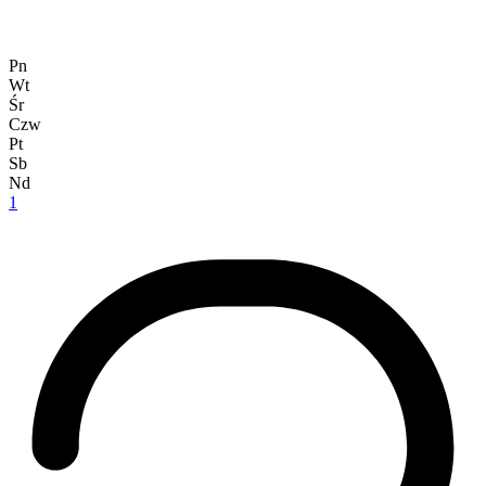
Pn
Wt
Śr
Czw
Pt
Sb
Nd
1