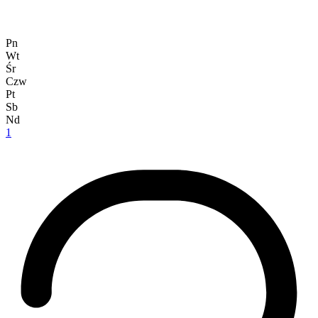
Pn
Wt
Śr
Czw
Pt
Sb
Nd
1