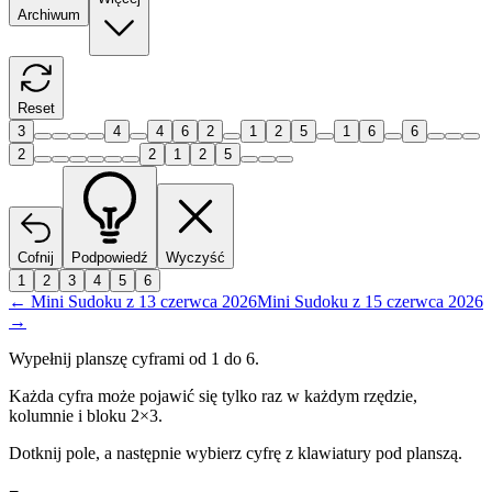
Archiwum
Reset
3
4
4
6
2
1
2
5
1
6
6
2
2
1
2
5
Cofnij
Podpowiedź
Wyczyść
1
2
3
4
5
6
←
Mini Sudoku
z
13 czerwca 2026
Mini Sudoku
z
15 czerwca 2026
→
Wypełnij planszę cyframi od 1 do 6.
Każda cyfra może pojawić się tylko raz w każdym rzędzie,
kolumnie i bloku 2×3.
Dotknij pole, a następnie wybierz cyfrę z klawiatury pod planszą.