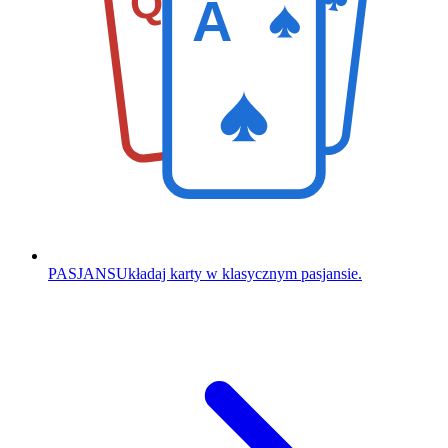
Q
A
PASJANS
Układaj karty w klasycznym pasjansie.