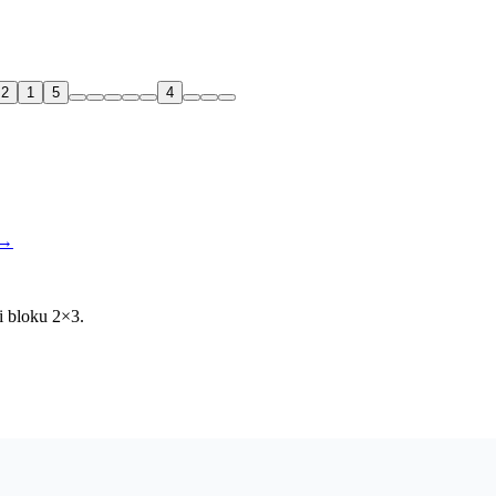
2
1
5
4
→
i bloku 2×3.