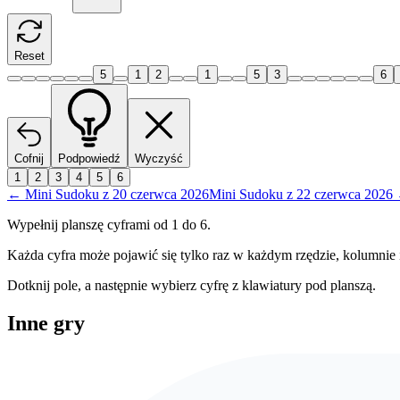
Reset
5
1
2
1
5
3
6
Cofnij
Podpowiedź
Wyczyść
1
2
3
4
5
6
←
Mini Sudoku
z
20 czerwca 2026
Mini Sudoku
z
22 czerwca 2026
Wypełnij planszę cyframi od 1 do 6.
Każda cyfra może pojawić się tylko raz w każdym rzędzie, kolumnie 
Dotknij pole, a następnie wybierz cyfrę z klawiatury pod planszą.
Inne gry