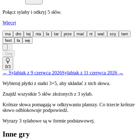
Połącz sylaby i odkryj 5 słów.
Więcej
ma
dro
tej
nia
la
tar
prze
mać
ni
wać
szy
tam
fest
ła
wę
Graj
0
/3
←
Sylabiak
z
9 czerwca 2026
Sylabiak
z
11 czerwca 2026
→
Wybieraj płytki z siatki
3
×5, aby układać z nich słowa.
Znajdź wszystkie 5 słów złożonych z
3
sylab.
Krótsze słowa pomagają w odkrywaniu planszy. Co trzecie krótsze
słowo odblokowuje podpowiedź.
Wyrazy 3 sylabowe są w formie podstawowej.
Inne gry