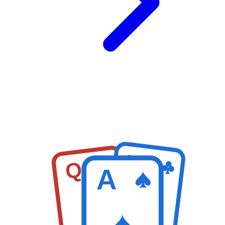
K
Q
A