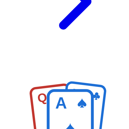
K
Q
A