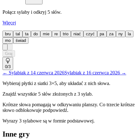
Połącz sylaby i odkryj 5 słów.
Więcej
bru
tal
ta
do
mie
re
trio
niać
czyć
pa
za
ny
la
mo
świad
Graj
0
/3
←
Sylabiak
z
14 czerwca 2026
Sylabiak
z
16 czerwca 2026
→
Wybieraj płytki z siatki
3
×5, aby układać z nich słowa.
Znajdź wszystkie 5 słów złożonych z
3
sylab.
Krótsze słowa pomagają w odkrywaniu planszy. Co trzecie krótsze
słowo odblokowuje podpowiedź.
Wyrazy 3 sylabowe są w formie podstawowej.
Inne gry