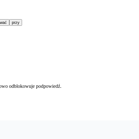
wać
przy
słowo odblokowuje podpowiedź.