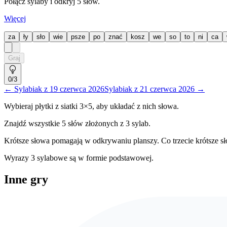
Połącz sylaby i odkryj 5 słów.
Więcej
za
ły
sło
wie
psze
po
znać
kosz
we
so
to
ni
ca
Graj
0
/3
←
Sylabiak
z
19 czerwca 2026
Sylabiak
z
21 czerwca 2026
→
Wybieraj płytki z siatki
3
×5, aby układać z nich słowa.
Znajdź wszystkie 5 słów złożonych z
3
sylab.
Krótsze słowa pomagają w odkrywaniu planszy. Co trzecie krótsze 
Wyrazy 3 sylabowe są w formie podstawowej.
Inne gry