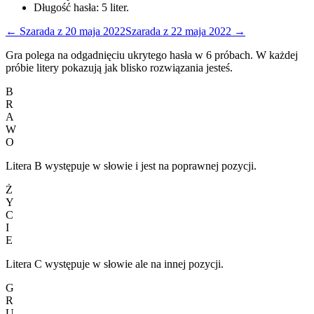
Długość hasła:
5
liter.
←
Szarada
z
20 maja 2022
Szarada
z
22 maja 2022
→
Gra polega na odgadnięciu ukrytego hasła w 6 próbach. W każdej
próbie litery pokazują jak blisko rozwiązania jesteś.
B
R
A
W
O
Litera B występuje w słowie i jest na poprawnej pozycji.
Ż
Y
C
I
E
Litera C występuje w słowie ale na innej pozycji.
G
R
U