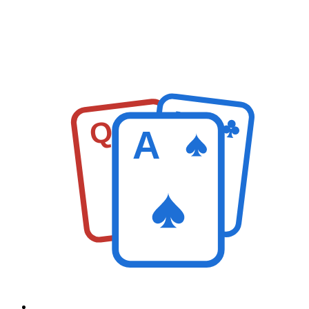
K
Q
A