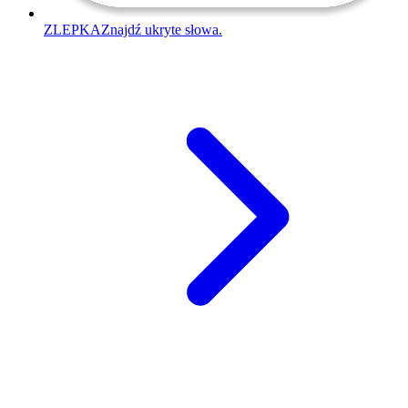
ZLEPKA
Znajdź ukryte słowa.