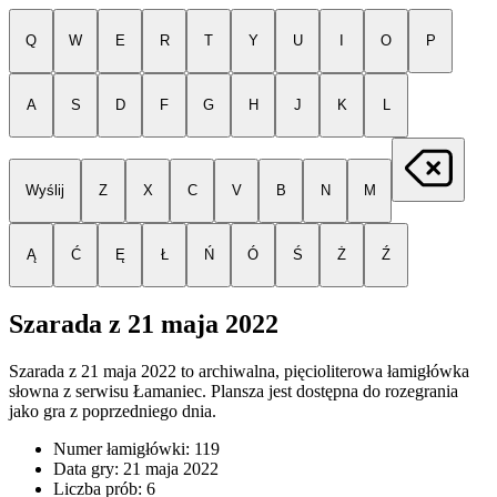
Q
W
E
R
T
Y
U
I
O
P
A
S
D
F
G
H
J
K
L
Wyślij
Z
X
C
V
B
N
M
Ą
Ć
Ę
Ł
Ń
Ó
Ś
Ż
Ź
Szarada z
21 maja 2022
Szarada z
21 maja 2022
to archiwalna, pięcioliterowa łamigłówka
słowna z serwisu Łamaniec. Plansza jest dostępna do rozegrania
jako gra z poprzedniego dnia.
Numer łamigłówki:
119
Data gry:
21 maja 2022
Liczba prób:
6