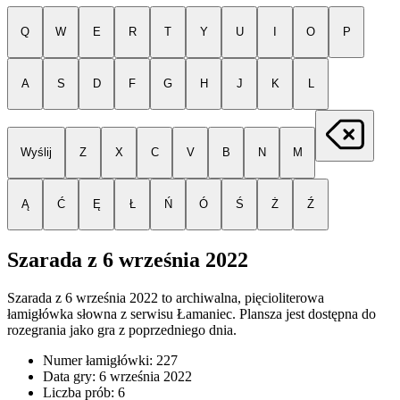
Q
W
E
R
T
Y
U
I
O
P
A
S
D
F
G
H
J
K
L
Wyślij
Z
X
C
V
B
N
M
Ą
Ć
Ę
Ł
Ń
Ó
Ś
Ż
Ź
Szarada z
6 września 2022
Szarada z
6 września 2022
to archiwalna, pięcioliterowa
łamigłówka słowna z serwisu Łamaniec. Plansza jest dostępna do
rozegrania jako gra z poprzedniego dnia.
Numer łamigłówki:
227
Data gry:
6 września 2022
Liczba prób:
6