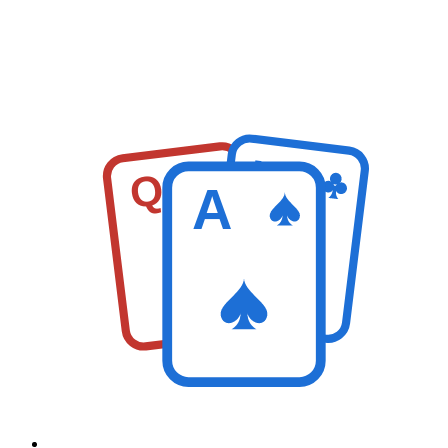
K
Q
A