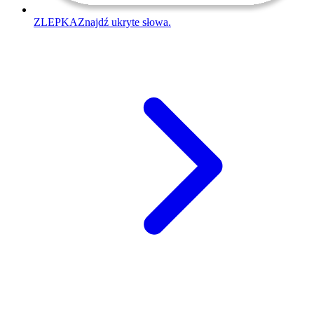
ZLEPKA
Znajdź ukryte słowa.