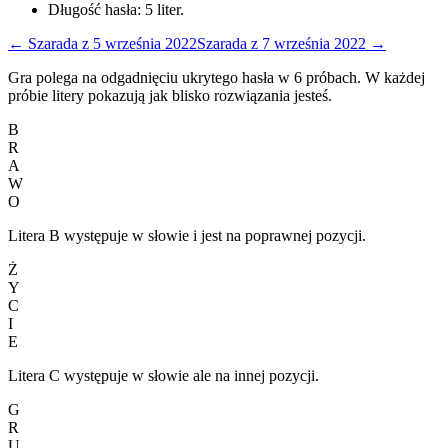
Długość hasła:
5
liter.
←
Szarada
z
5 września 2022
Szarada
z
7 września 2022
→
Gra polega na odgadnięciu ukrytego hasła w 6 próbach. W każdej
próbie litery pokazują jak blisko rozwiązania jesteś.
B
R
A
W
O
Litera B występuje w słowie i jest na poprawnej pozycji.
Ż
Y
C
I
E
Litera C występuje w słowie ale na innej pozycji.
G
R
U