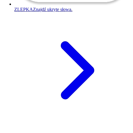
ZLEPKA
Znajdź ukryte słowa.