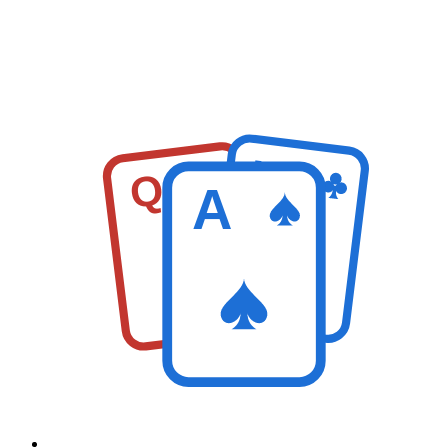
K
Q
A