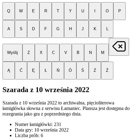
Q
W
E
R
T
Y
U
I
O
P
A
S
D
F
G
H
J
K
L
Wyślij
Z
X
C
V
B
N
M
Ą
Ć
Ę
Ł
Ń
Ó
Ś
Ż
Ź
Szarada z
10 września 2022
Szarada z
10 września 2022
to archiwalna, pięcioliterowa
łamigłówka słowna z serwisu Łamaniec. Plansza jest dostępna do
rozegrania jako gra z poprzedniego dnia.
Numer łamigłówki:
231
Data gry:
10 września 2022
Liczba prób:
6