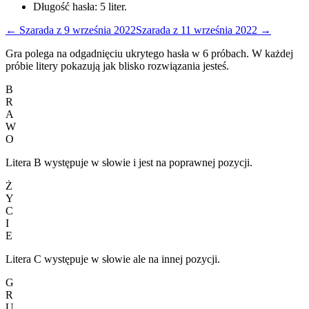
Długość hasła:
5
liter.
←
Szarada
z
9 września 2022
Szarada
z
11 września 2022
→
Gra polega na odgadnięciu ukrytego hasła w 6 próbach. W każdej
próbie litery pokazują jak blisko rozwiązania jesteś.
B
R
A
W
O
Litera B występuje w słowie i jest na poprawnej pozycji.
Ż
Y
C
I
E
Litera C występuje w słowie ale na innej pozycji.
G
R
U