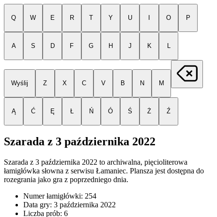
Q
W
E
R
T
Y
U
I
O
P
A
S
D
F
G
H
J
K
L
Wyślij
Z
X
C
V
B
N
M
Ą
Ć
Ę
Ł
Ń
Ó
Ś
Ż
Ź
Szarada z
3 października 2022
Szarada z
3 października 2022
to archiwalna, pięcioliterowa
łamigłówka słowna z serwisu Łamaniec. Plansza jest dostępna do
rozegrania jako gra z poprzedniego dnia.
Numer łamigłówki:
254
Data gry:
3 października 2022
Liczba prób:
6