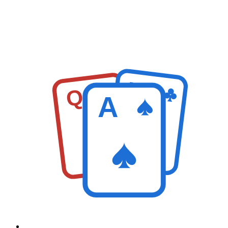
K
Q
A