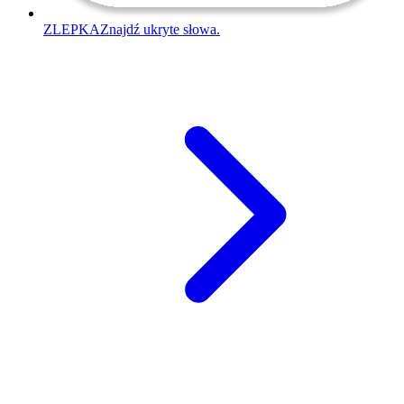
ZLEPKA
Znajdź ukryte słowa.