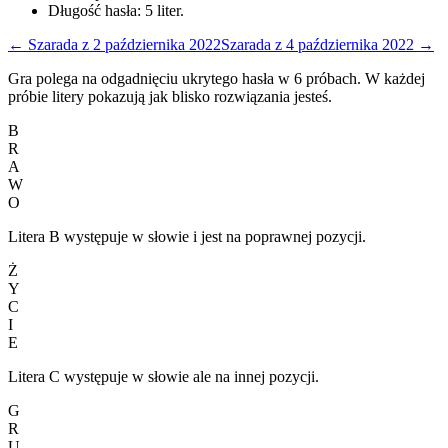
Długość hasła:
5
liter.
←
Szarada
z
2 października 2022
Szarada
z
4 października 2022
→
Gra polega na odgadnięciu ukrytego hasła w 6 próbach. W każdej
próbie litery pokazują jak blisko rozwiązania jesteś.
B
R
A
W
O
Litera B występuje w słowie i jest na poprawnej pozycji.
Ż
Y
C
I
E
Litera C występuje w słowie ale na innej pozycji.
G
R
U