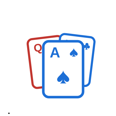
K
Q
A