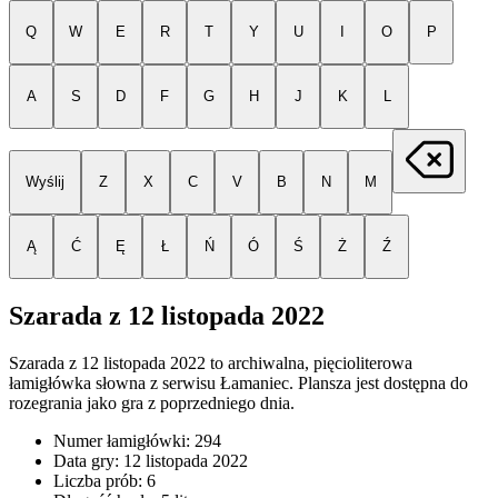
Q
W
E
R
T
Y
U
I
O
P
A
S
D
F
G
H
J
K
L
Wyślij
Z
X
C
V
B
N
M
Ą
Ć
Ę
Ł
Ń
Ó
Ś
Ż
Ź
Szarada z
12 listopada 2022
Szarada z
12 listopada 2022
to archiwalna, pięcioliterowa
łamigłówka słowna z serwisu Łamaniec. Plansza jest dostępna do
rozegrania jako gra z poprzedniego dnia.
Numer łamigłówki:
294
Data gry:
12 listopada 2022
Liczba prób:
6