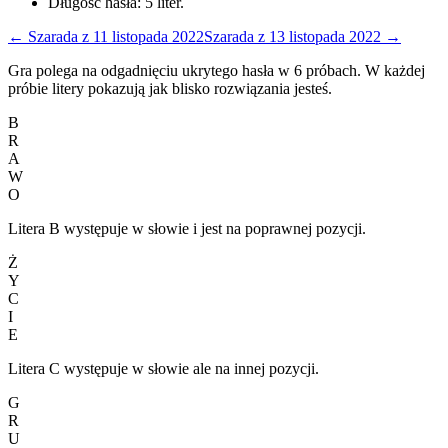
Długość hasła:
5
liter.
←
Szarada
z
11 listopada 2022
Szarada
z
13 listopada 2022
→
Gra polega na odgadnięciu ukrytego hasła w 6 próbach. W każdej
próbie litery pokazują jak blisko rozwiązania jesteś.
B
R
A
W
O
Litera B występuje w słowie i jest na poprawnej pozycji.
Ż
Y
C
I
E
Litera C występuje w słowie ale na innej pozycji.
G
R
U