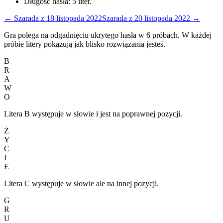
Długość hasła:
5
liter.
←
Szarada
z
18 listopada 2022
Szarada
z
20 listopada 2022
→
Gra polega na odgadnięciu ukrytego hasła w 6 próbach. W każdej
próbie litery pokazują jak blisko rozwiązania jesteś.
B
R
A
W
O
Litera B występuje w słowie i jest na poprawnej pozycji.
Ż
Y
C
I
E
Litera C występuje w słowie ale na innej pozycji.
G
R
U