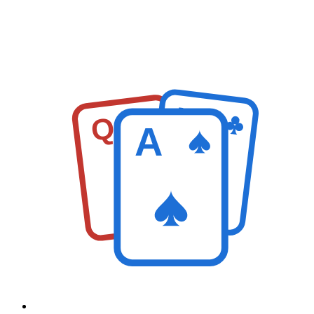
K
Q
A