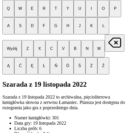
Q
W
E
R
T
Y
U
I
O
P
A
S
D
F
G
H
J
K
L
Wyślij
Z
X
C
V
B
N
M
Ą
Ć
Ę
Ł
Ń
Ó
Ś
Ż
Ź
Szarada z
19 listopada 2022
Szarada z
19 listopada 2022
to archiwalna, pięcioliterowa
łamigłówka słowna z serwisu Łamaniec. Plansza jest dostępna do
rozegrania jako gra z poprzedniego dnia.
Numer łamigłówki:
301
Data gry:
19 listopada 2022
Liczba prób:
6