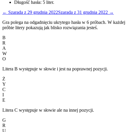
Długość hasła:
5
liter.
←
Szarada
z
29 grudnia 2022
Szarada
z
31 grudnia 2022
→
Gra polega na odgadnięciu ukrytego hasła w 6 próbach. W każdej
próbie litery pokazują jak blisko rozwiązania jesteś.
B
R
A
W
O
Litera B występuje w słowie i jest na poprawnej pozycji.
Ż
Y
C
I
E
Litera C występuje w słowie ale na innej pozycji.
G
R
U