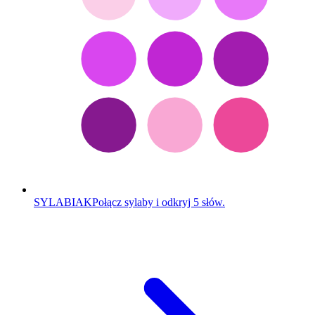
SYLABIAK
Połącz sylaby i odkryj 5 słów.