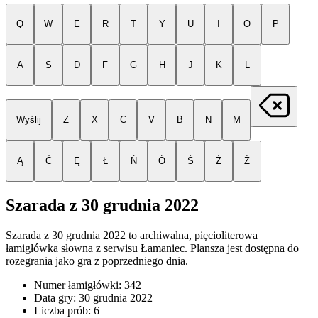
Q
W
E
R
T
Y
U
I
O
P
A
S
D
F
G
H
J
K
L
Wyślij
Z
X
C
V
B
N
M
Ą
Ć
Ę
Ł
Ń
Ó
Ś
Ż
Ź
Szarada z
30 grudnia 2022
Szarada z
30 grudnia 2022
to archiwalna, pięcioliterowa
łamigłówka słowna z serwisu Łamaniec. Plansza jest dostępna do
rozegrania jako gra z poprzedniego dnia.
Numer łamigłówki:
342
Data gry:
30 grudnia 2022
Liczba prób:
6