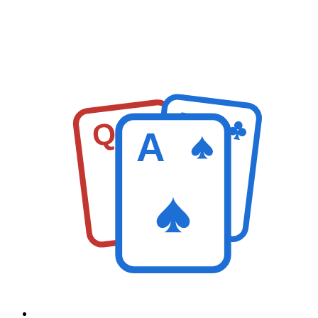
K
Q
A