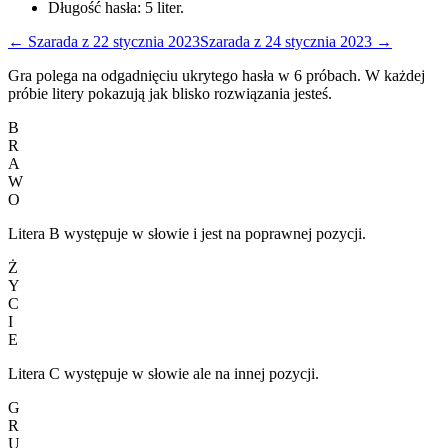
Długość hasła:
5
liter.
←
Szarada
z
22 stycznia 2023
Szarada
z
24 stycznia 2023
→
Gra polega na odgadnięciu ukrytego hasła w 6 próbach. W każdej
próbie litery pokazują jak blisko rozwiązania jesteś.
B
R
A
W
O
Litera B występuje w słowie i jest na poprawnej pozycji.
Ż
Y
C
I
E
Litera C występuje w słowie ale na innej pozycji.
G
R
U