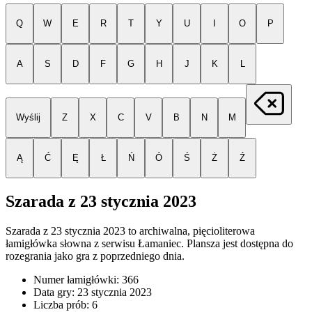
Q
W
E
R
T
Y
U
I
O
P
A
S
D
F
G
H
J
K
L
Wyślij
Z
X
C
V
B
N
M
Ą
Ć
Ę
Ł
Ń
Ó
Ś
Ż
Ź
Szarada z
23 stycznia 2023
Szarada z
23 stycznia 2023
to archiwalna, pięcioliterowa
łamigłówka słowna z serwisu Łamaniec. Plansza jest dostępna do
rozegrania jako gra z poprzedniego dnia.
Numer łamigłówki:
366
Data gry:
23 stycznia 2023
Liczba prób:
6