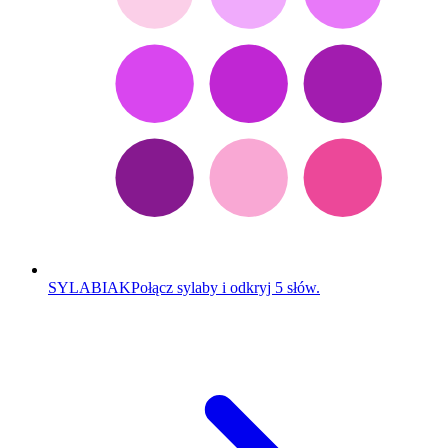
SYLABIAK
Połącz sylaby i odkryj 5 słów.