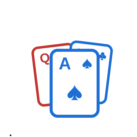
K
Q
A